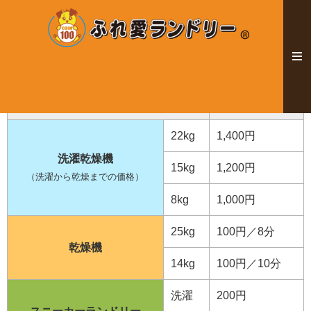
ふれ愛ランドリー料金表
機械の種類
標準コース
22kg
1,400円
洗濯乾燥機
15kg
1,200円
（洗濯から乾燥までの価格）
8kg
1,000円
25kg
100円／8分
乾燥機
14kg
100円／10分
洗濯
200円