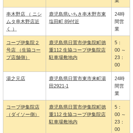
業
串木野店 （ ニシ
鹿児島県いちき串木野市東
24時
ムタ串木野店近
塩田町 89付近
間営
く ）
業
コープ伊集院２
鹿児島県日置市伊集院町徳
5：
号店 （生協コー
重112 生協コープ伊集院店
00 ～
プ店舗側）
駐車場敷地内
23：
00
湯之元店
鹿児島県日置市東市来町湯
24時
田2921-1
間営
業
コープ伊集院店
鹿児島県日置市伊集院町徳
5：
（ダイソー側）
重112 生協コープ伊集院店
00 ～
駐車場敷地内
23：
00