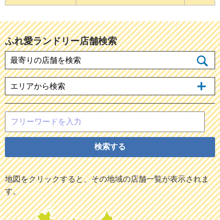
ふれ愛ランドリー店舗検索
最寄りの店舗を検索
エリアから検索
鹿児島市内
いちき串木野・日置
検索する
南薩
地図をクリックすると、その地域の店舗一覧が表示されま
北薩
す。
姶良・伊佐・霧島