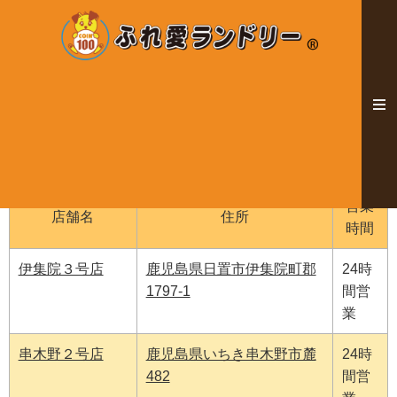
いちき串木野・日置のコインランドリー
店舗一覧
※店舗名をクリックすると「店舗詳細画面」に、住所をク
リックすると「マップ」にそれぞれ移動します。
営業
店舗名
住所
時間
伊集院３号店
鹿児島県日置市伊集院町郡
24時
1797-1
間営
業
串木野２号店
鹿児島県いちき串木野市麓
24時
482
間営