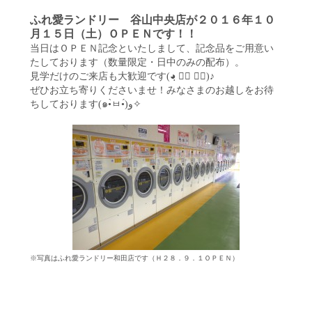
ふれ愛ランドリー 谷山中央店が２０１６年１０
月１５日（土）ＯＰＥＮです！！
当日はＯＰＥＮ記念といたしまして、記念品をご用意い
たしております（数量限定・日中のみの配布）。
見学だけのご来店も大歓迎です(◕ฺ ◡ฺ ◕ฺ)♪
ぜひお立ち寄りくださいませ！みなさまのお越しをお待
ちしております(๑•̀ㅂ•́)و✧
※写真はふれ愛ランドリー和田店です（Ｈ２８．９．１ＯＰＥＮ）